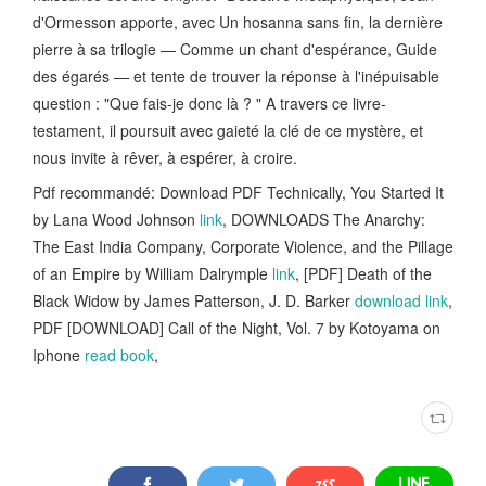
d'Ormesson apporte, avec Un hosanna sans fin, la dernière
pierre à sa trilogie — Comme un chant d'espérance, Guide
des égarés — et tente de trouver la réponse à l'inépuisable
question : "Que fais-je donc là ? " A travers ce livre-
testament, il poursuit avec gaieté la clé de ce mystère, et
nous invite à rêver, à espérer, à croire.
Pdf recommandé: Download PDF Technically, You Started It
by Lana Wood Johnson
link
, DOWNLOADS The Anarchy:
The East India Company, Corporate Violence, and the Pillage
of an Empire by William Dalrymple
link
, [PDF] Death of the
Black Widow by James Patterson, J. D. Barker
download link
,
PDF [DOWNLOAD] Call of the Night, Vol. 7 by Kotoyama on
Iphone
read book
,